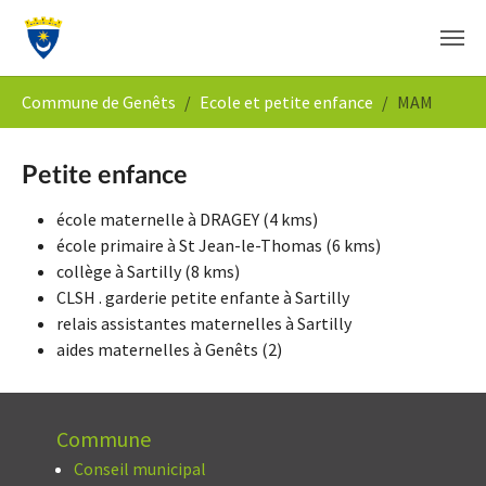
Aller au contenu principal
Vous êtes ici:
Commune de Genêts
Ecole et petite enfance
MAM
Petite enfance
école maternelle à DRAGEY (4 kms)
école primaire à St Jean-le-Thomas (6 kms)
collège à Sartilly (8 kms)
CLSH . garderie petite enfante à Sartilly
relais assistantes maternelles à Sartilly
aides maternelles à Genêts (2)
Commune
Conseil municipal