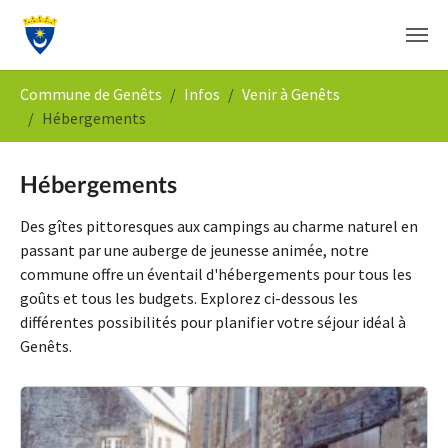
Aller au contenu principal
Vous êtes ici:
Commune de Genêts
Infos
Venir à Genêts
Hébergements
Hébergements
Des gîtes pittoresques aux campings au charme naturel en
passant par une auberge de jeunesse animée, notre
commune offre un éventail d'hébergements pour tous les
goûts et tous les budgets. Explorez ci-dessous les
différentes possibilités pour planifier votre séjour idéal à
Genêts.