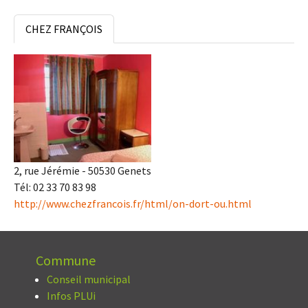
CHEZ FRANÇOIS
2, rue Jérémie - 50530 Genets
Tél: 02 33 70 83 98
http://www.chezfrancois.fr/html/on-dort-ou.html
Commune
Conseil municipal
Infos PLUi